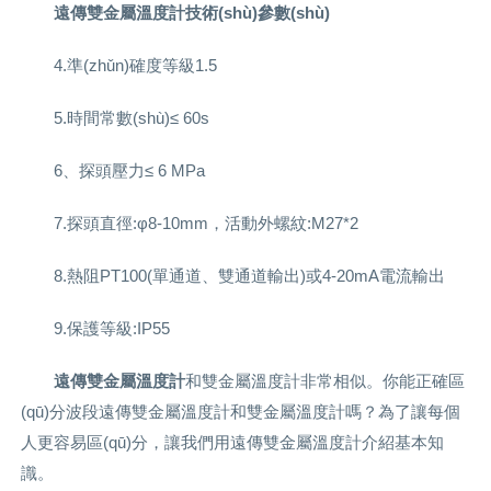
遠傳雙金屬溫度計技術(shù)參數(shù)
4.準(zhǔn)確度等級1.5
5.時間常數(shù)≤ 60s
6、探頭壓力≤ 6 MPa
7.探頭直徑:φ8-10mm，活動外螺紋:M27*2
8.熱阻PT100(單通道、雙通道輸出)或4-20mA電流輸出
9.保護等級:IP55
遠傳雙金屬溫度計
和雙金屬溫度計非常相似。你能正確區
(qū)分波段遠傳雙金屬溫度計和雙金屬溫度計嗎？為了讓每個
人更容易區(qū)分，讓我們用遠傳雙金屬溫度計介紹基本知
識。