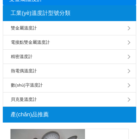
工業(yè)溫度計型號分類
雙金屬溫度計
電接點雙金屬溫度計
精密溫度計
熱電偶溫度計
數(shù)字溫度計
貝克曼溫度計
產(chǎn)品推薦