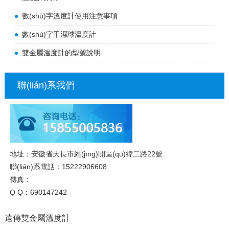
數(shù)字溫度計使用注意事項
數(shù)字干濕球溫度計
雙金屬溫度計的型號說明
聯(lián)系我們
地址：安徽省天長市經(jīng)開區(qū)緯二路22號
聯(lián)系電話：15222906608
傳真：
Q Q：690147242
遠傳雙金屬溫度計