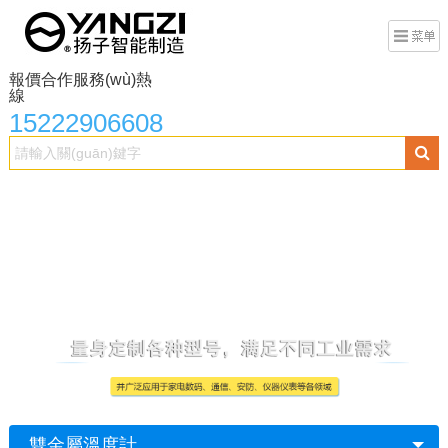
報價合作服務(wù)熱
線
15222906608
首頁
雙金屬溫度計
電接點雙金屬溫度計
精密溫度計
熱電偶溫度計
數(shù)字溫度計
貝克曼溫度計
民用溫度計
新聞資訊
關(guān)于我們
雙金屬溫度計